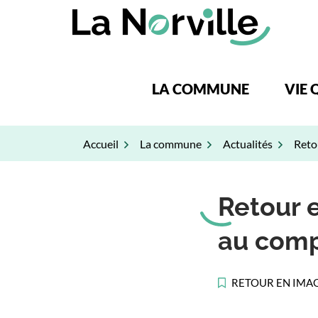
Gestion des traceurs
Aller
au
contenu
LA COMMUNE
VIE 
Accueil
La commune
Actualités
Reto
Retour 
au com
RETOUR EN IMA