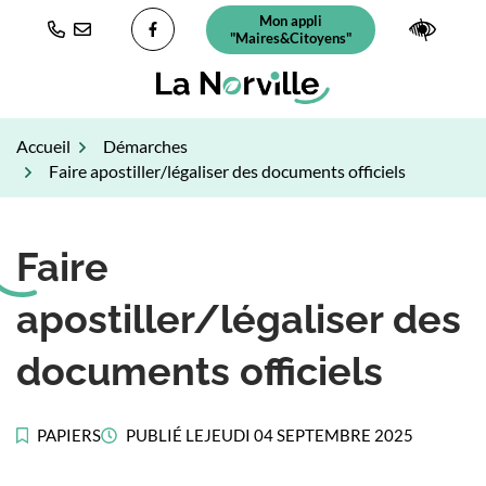
Gestion des traceurs
Aller
Mon appli
(ouverture dans un nouvel ongl
Paramè
au
"Maires&Citoyens"
Lien vers le compte Facebook
contenu
Accueil
Démarches
Faire apostiller/légaliser des documents officiels
Faire
apostiller/légaliser des
documents officiels
PAPIERS
PUBLIÉ LE
JEUDI 04 SEPTEMBRE 2025