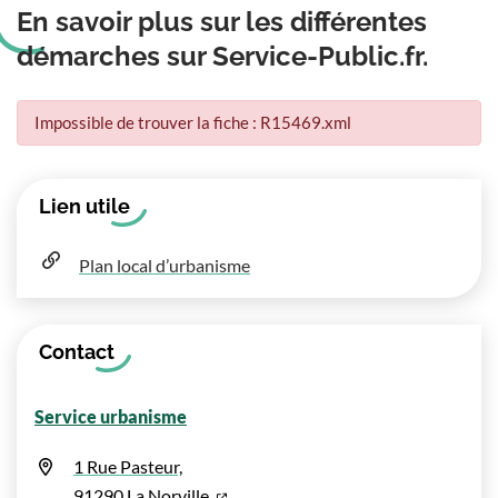
En savoir plus sur les différentes
démarches sur Service-Public.fr.
Impossible de trouver la fiche : R15469.xml
Informations complémentaires
Lien utile
Plan local d’urbanisme
Contact
Service urbanisme
1 Rue Pasteur,
(ouverture dans un nouvel onglet)
91290 La Norville