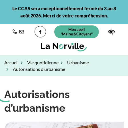
Gestion des traceurs
Aller
Le CCAS sera exceptionnellement fermé du 3 au 8
au
août 2026. Merci de votre compréhension.
contenu
Mon appli
(ouverture dans un nouvel ongl
Paramè
"Maires&Citoyens"
Lien vers le compte Facebook
Accueil
Vie quotidienne
Urbanisme
Autorisations d’urbanisme
Autorisations
d’urbanisme