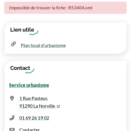
Impossible de trouver la fiche : R53404.xml
Informations complémentaires
Lien utile
Plan local d’urbanisme
Contact
Service urbanisme
1 Rue Pasteur,
(ouverture dans un nouvel onglet)
91290 La Norville
01 69 26 19 02
Contacter