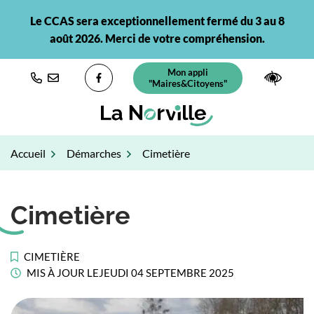
Gestion des traceurs
Aller
Le CCAS sera exceptionnellement fermé du 3 au 8
au
août 2026. Merci de votre compréhension.
contenu
Mon appli
(ouverture dans un nouvel ongl
Paramè
"Maires&Citoyens"
Lien vers le compte Facebook
Accueil
Démarches
Cimetière
Cimetière
CIMETIÈRE
MIS À JOUR LE
JEUDI 04 SEPTEMBRE 2025