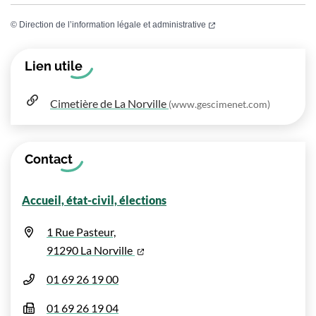
(ouverture dans un nouvel
©
Direction de l’information légale et administrative
Informations complémentaires
Lien utile
Cimetière de La Norville
(www.gescimenet.com)
Contact
Accueil, état-civil, élections
1 Rue Pasteur,
(ouverture dans un nouvel onglet)
91290 La Norville
01 69 26 19 00
01 69 26 19 04