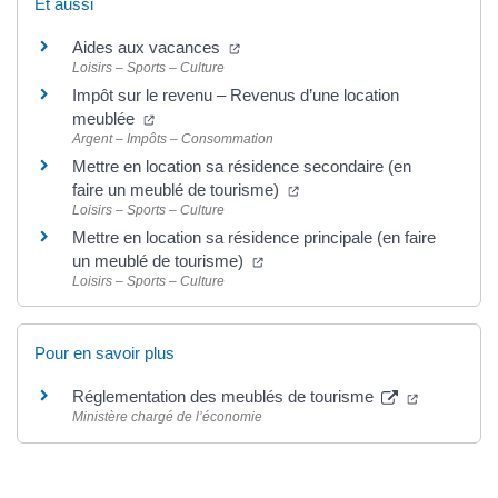
Et aussi
(ouverture dans un nouvel onglet)
Aides aux vacances
Loisirs – Sports – Culture
Impôt sur le revenu – Revenus d’une location
(ouverture dans un nouvel onglet)
meublée
Argent – Impôts – Consommation
Mettre en location sa résidence secondaire (en
(ouverture dans un nouvel o
faire un meublé de tourisme)
Loisirs – Sports – Culture
Mettre en location sa résidence principale (en faire
(ouverture dans un nouvel onglet
un meublé de tourisme)
Loisirs – Sports – Culture
Pour en savoir plus
(ouverture 
Réglementation des meublés de tourisme
Ministère chargé de l’économie