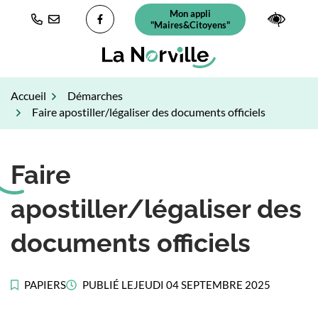
Gestion des traceurs
Aller
Mon appli
(ouverture dans un nouvel ongl
Paramè
au
"Maires&Citoyens"
Lien vers le compte Facebook
contenu
Accueil
Démarches
Faire apostiller/légaliser des documents officiels
Faire
apostiller/légaliser des
documents officiels
PAPIERS
PUBLIÉ LE
JEUDI 04 SEPTEMBRE 2025