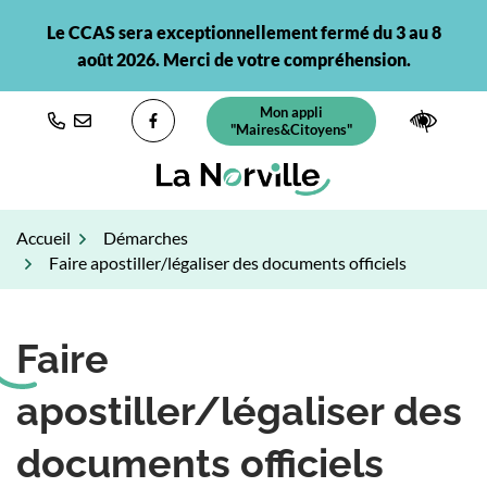
Gestion des traceurs
Aller
Le CCAS sera exceptionnellement fermé du 3 au 8
au
août 2026. Merci de votre compréhension.
contenu
Mon appli
(ouverture dans un nouvel ongl
Paramè
"Maires&Citoyens"
Lien vers le compte Facebook
Accueil
Démarches
Faire apostiller/légaliser des documents officiels
Faire
apostiller/légaliser des
documents officiels