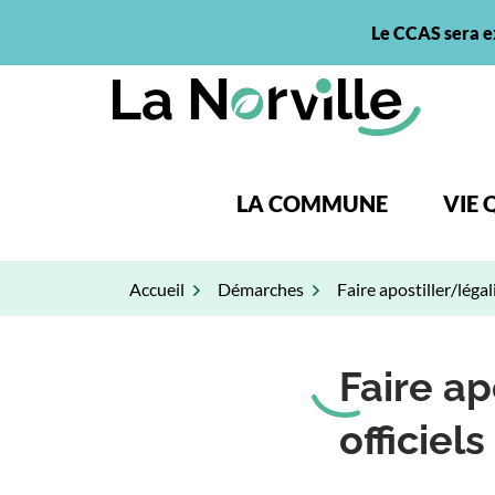
Gestion des traceurs
Aller
Le CCAS sera e
au
contenu
LA COMMUNE
VIE 
Accueil
Démarches
Faire apostiller/léga
Faire a
officiels