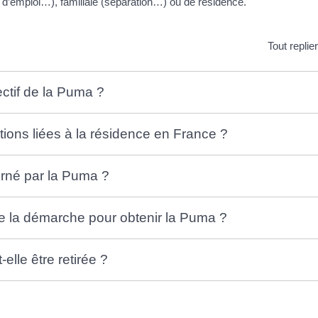
e d’emploi…), familiale (séparation…) ou de résidence.
Tout replie
ectif de la Puma ?
tions liées à la résidence en France ?
erné par la Puma ?
e la démarche pour obtenir la Puma ?
elle être retirée ?