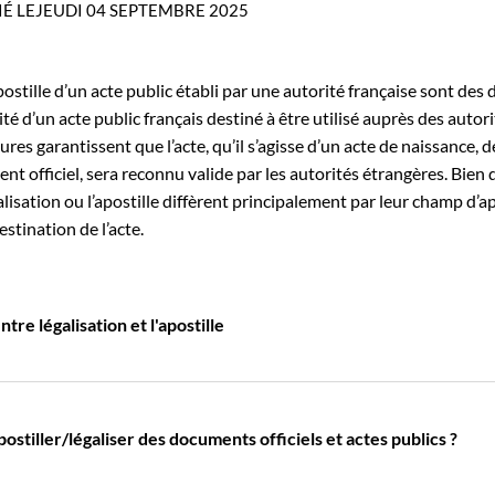
IÉ LE
JEUDI 04 SEPTEMBRE 2025
apostille d’un acte public établi par une autorité française sont de
cité d’un acte public français destiné à être utilisé auprès des autor
res garantissent que l’acte, qu’il s’agisse d’un acte de naissance, 
t officiel, sera reconnu valide par les autorités étrangères. Bien qu
alisation ou l’apostille diffèrent principalement par leur champ d’ap
stination de l’acte.
tre légalisation et l'apostille
stiller/légaliser des documents officiels et actes publics ?