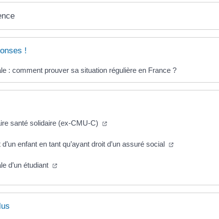
ence
onses !
ale : comment prouver sa situation régulière en France ?
(ouverture dans un nouvel onglet)
re santé solidaire (ex-CMU-C)
(ouverture dan
d’un enfant en tant qu’ayant droit d’un assuré social
(ouverture dans un nouvel onglet)
le d’un étudiant
lus