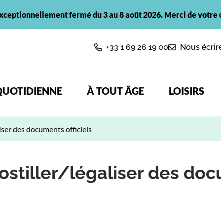
xceptionnellement fermé du 3 au 8 août 2026. Merci de votre
+33 1 69 26 19 00
Nous écrir
QUOTIDIENNE
À TOUT ÂGE
LOISIRS
liser des documents officiels
postiller/légaliser des do