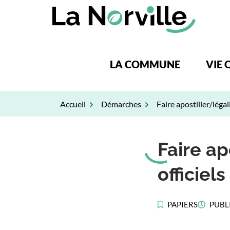
Gestion des traceurs
Aller
au
contenu
LA COMMUNE
VIE 
Accueil
Démarches
Faire apostiller/léga
Faire a
officiels
PAPIERS
PUBL