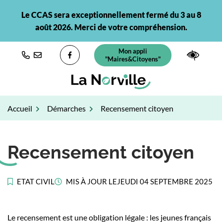
Gestion des traceurs
Aller
Le CCAS sera exceptionnellement fermé du 3 au 8
au
août 2026. Merci de votre compréhension.
contenu
Mon appli
(ouverture dans un nouvel ongl
Paramè
"Maires&Citoyens"
Lien vers le compte Facebook
Accueil
Démarches
Recensement citoyen
Recensement citoyen
ETAT CIVIL
MIS À JOUR LE
JEUDI 04 SEPTEMBRE 2025
Le recensement est une obligation légale : les jeunes français