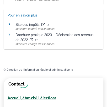
Pour en savoir plus
(ouverture dans un nouvel onglet)
Site des impôts
Ministère chargé des finances
Brochure pratique 2023 – Déclaration des revenus
(ouverture dans un nouvel onglet)
de 2022
Ministère chargé des finances
(ouverture dans un nouvel
©
Direction de l’information légale et administrative
Informations complémentaires
Contact
Accueil, état-civil, élections