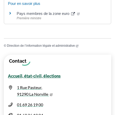
Pour en savoir plus
(ouverture dans un no
Pays membres de la zone euro
Première ministre
(ouverture dans un nouvel
©
Direction de l’information légale et administrative
Informations complémentaires
Contact
Accueil, état-civil, élections
1 Rue Pasteur,
(ouverture dans un nouvel onglet)
91290 La Norville
01 69 26 19 00