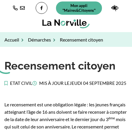
Gestion des traceurs
Aller
Mon appli
(ouverture dans un nouvel ongl
Paramè
au
"Maires&Citoyens"
Lien vers le compte Facebook
contenu
Accueil
Démarches
Recensement citoyen
Recensement citoyen
ETAT CIVIL
MIS À JOUR LE
JEUDI 04 SEPTEMBRE 2025
Le recensement est une obligation légale : les jeunes français
atteignant l’âge de 16 ans doivent se faire recenser à compter
ème
de la date de leur anniversaire et le dernier jour du 3
mois
qui suit celui de son anniversaire. Le recensement permet