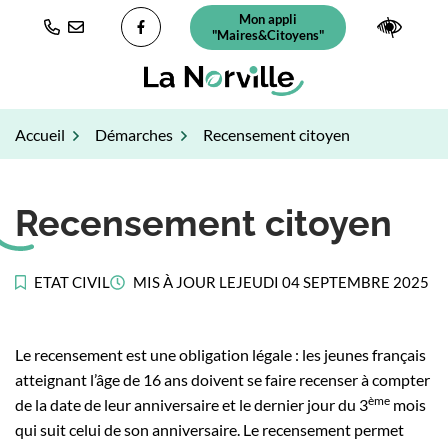
Gestion des traceurs
Aller
Mon appli
(ouverture dans un nouvel ongl
Paramè
au
"Maires&Citoyens"
Lien vers le compte Facebook
contenu
Accueil
Démarches
Recensement citoyen
Recensement citoyen
ETAT CIVIL
MIS À JOUR LE
JEUDI 04 SEPTEMBRE 2025
Le recensement est une obligation légale : les jeunes français
atteignant l’âge de 16 ans doivent se faire recenser à compter
ème
de la date de leur anniversaire et le dernier jour du 3
mois
qui suit celui de son anniversaire. Le recensement permet