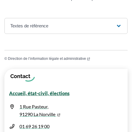
Textes de référence
(ouverture dans un nouvel
©
Direction de l’information légale et administrative
Informations complémentaires
Contact
Accueil, état-civil, élections
1 Rue Pasteur,
(ouverture dans un nouvel onglet)
91290 La Norville
01 69 26 19 00