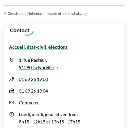
(ouverture dans un nouvel
©
Direction de l’information légale et administrative
Informations complémentaires
Contact
Accueil, état-civil, élections
1 Rue Pasteur,
(ouverture dans un nouvel onglet)
91290 La Norville
01 69 26 19 00
01 69 26 19 04
Contacter
Lundi, mardi, jeudi et vendredi :
8h15 - 12h15 et 13h15 - 17h15