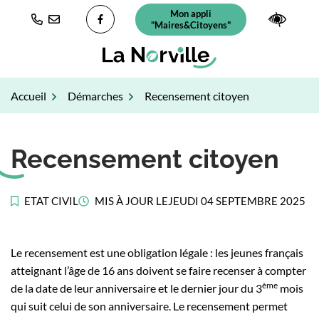
Gestion des traceurs
Aller
Mon appli
(ouverture dans un nouvel ongl
Paramè
au
"Maires&Citoyens"
Lien vers le compte Facebook
contenu
Accueil
Démarches
Recensement citoyen
Recensement citoyen
ETAT CIVIL
MIS À JOUR LE
JEUDI 04 SEPTEMBRE 2025
Le recensement est une obligation légale : les jeunes français
atteignant l’âge de 16 ans doivent se faire recenser à compter
ème
de la date de leur anniversaire et le dernier jour du 3
mois
qui suit celui de son anniversaire. Le recensement permet