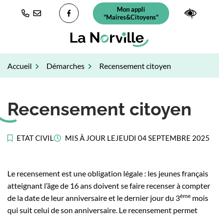
Gestion des traceurs
Aller
Mon appli
(ouverture dans un nouvel ongl
Paramè
au
"Maires&Citoyens"
Lien vers le compte Facebook
contenu
Accueil
Démarches
Recensement citoyen
Recensement citoyen
ETAT CIVIL
MIS À JOUR LE
JEUDI 04 SEPTEMBRE 2025
Le recensement est une obligation légale : les jeunes français
atteignant l’âge de 16 ans doivent se faire recenser à compter
ème
de la date de leur anniversaire et le dernier jour du 3
mois
qui suit celui de son anniversaire. Le recensement permet