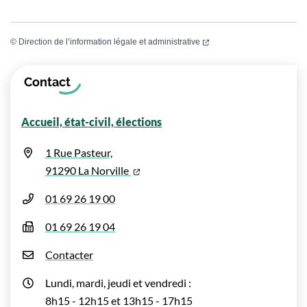
(ouverture dans un nouvel
©
Direction de l’information légale et administrative
Informations complémentaires
Contact
Accueil, état-civil, élections
1 Rue Pasteur,
(ouverture dans un nouvel onglet)
91290 La Norville
01 69 26 19 00
01 69 26 19 04
Contacter
Lundi, mardi, jeudi et vendredi :
8h15 - 12h15 et 13h15 - 17h15