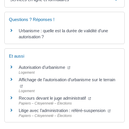
Questions ? Réponses !
Urbanisme : quelle est la durée de validité d’une
autorisation ?
Et aussi
(ouverture dans un nouvel ongle
Autorisation d’urbanisme
Logement
Affichage de l’autorisation d’urbanisme sur le terrain
(ouverture dans un nouvel onglet)
Logement
(ouverture dans un n
Recours devant le juge administratif
Papiers – Citoyenneté – Élections
(ouvertur
Litige avec l’administration : référé-suspension
Papiers – Citoyenneté – Élections