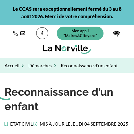
Gestion des traceurs
Aller
Le CCAS sera exceptionnellement fermé du 3 au 8
au
août 2026. Merci de votre compréhension.
contenu
Mon appli
(ouverture dans un nouvel ongl
Paramè
"Maires&Citoyens"
Lien vers le compte Facebook
Accueil
Démarches
Reconnaissance d’un enfant
Reconnaissance d’un
enfant
ETAT CIVIL
MIS À JOUR LE
JEUDI 04 SEPTEMBRE 2025