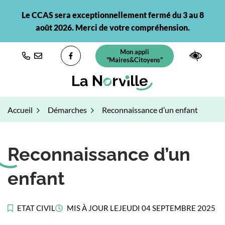
Gestion des traceurs
Aller
Le CCAS sera exceptionnellement fermé du 3 au 8
au
août 2026. Merci de votre compréhension.
contenu
Mon appli
(ouverture dans un nouvel ongl
Paramè
"Maires&Citoyens"
Lien vers le compte Facebook
Accueil
Démarches
Reconnaissance d’un enfant
Reconnaissance d’un
enfant
ETAT CIVIL
MIS À JOUR LE
JEUDI 04 SEPTEMBRE 2025