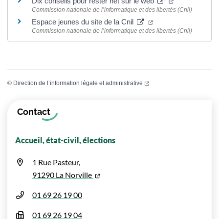
(ouverture dan
Dix conseils pour rester net sur le web
Commission nationale de l’informatique et des libertés (Cnil)
(ouverture dans un n
Espace jeunes du site de la Cnil
Commission nationale de l’informatique et des libertés (Cnil)
(ouverture dans un nouvel
©
Direction de l’information légale et administrative
Informations complémentaires
Contact
Accueil, état-civil, élections
1 Rue Pasteur,
(ouverture dans un nouvel onglet)
91290 La Norville
01 69 26 19 00
01 69 26 19 04