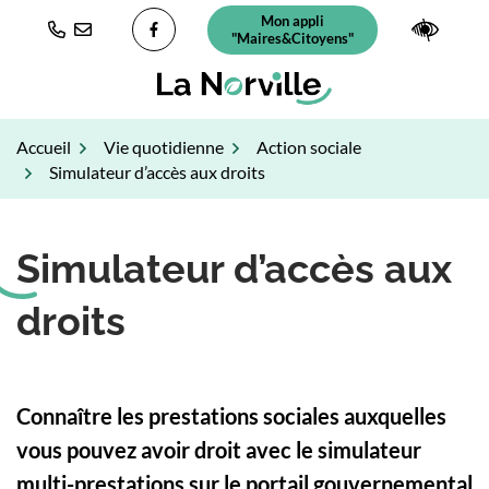
Gestion des traceurs
Aller
Mon appli
(ouverture dans un nouvel ongl
Paramè
au
"Maires&Citoyens"
Lien vers le compte Facebook
contenu
Accueil
Vie quotidienne
Action sociale
Simulateur d’accès aux droits
Simulateur d’accès aux
droits
Connaître les prestations sociales auxquelles
vous pouvez avoir droit avec le simulateur
multi-prestations sur le portail gouvernemental