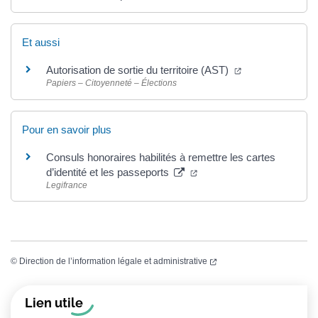
Et aussi
(ouverture dans 
Autorisation de sortie du territoire (AST)
Papiers – Citoyenneté – Élections
Pour en savoir plus
Consuls honoraires habilités à remettre les cartes
(ouverture dans un nouvel
d’identité et les passeports
Legifrance
(ouverture dans un nouvel
©
Direction de l’information légale et administrative
Informations complémentaires
Lien utile