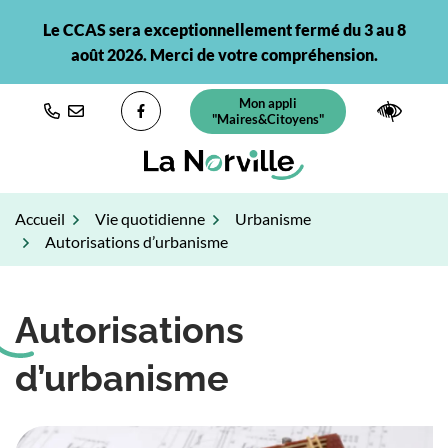
Gestion des traceurs
Aller
Le CCAS sera exceptionnellement fermé du 3 au 8
au
août 2026. Merci de votre compréhension.
contenu
Mon appli
(ouverture dans un nouvel ongl
Paramè
"Maires&Citoyens"
Lien vers le compte Facebook
Accueil
Vie quotidienne
Urbanisme
Autorisations d’urbanisme
Autorisations
d’urbanisme