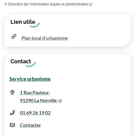
(ouverture dans un nouvel
©
Direction de l’information légale et administrative
Informations complémentaires
Lien utile
Plan local d’urbanisme
Contact
Service urbanisme
1 Rue Pasteur,
(ouverture dans un nouvel onglet)
91290 La Norville
01 69 26 19 02
Contacter