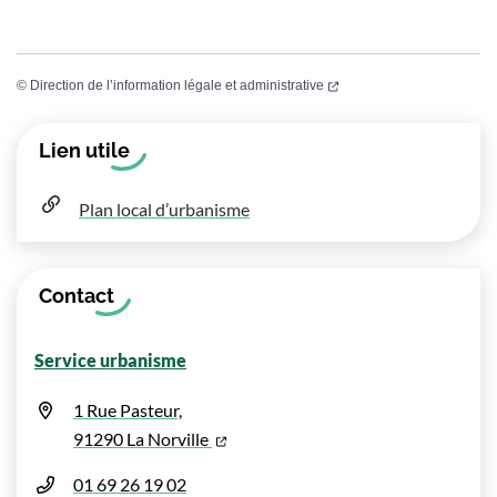
(ouverture dans un nouvel
©
Direction de l’information légale et administrative
Informations complémentaires
Lien utile
Plan local d’urbanisme
Contact
Service urbanisme
1 Rue Pasteur,
(ouverture dans un nouvel onglet)
91290 La Norville
01 69 26 19 02