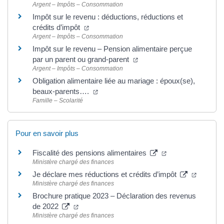
Argent – Impôts – Consommation
Impôt sur le revenu : déductions, réductions et
(ouverture dans un nouvel onglet)
crédits d’impôt
Argent – Impôts – Consommation
Impôt sur le revenu – Pension alimentaire perçue
(ouverture dans un nouvel 
par un parent ou grand-parent
Argent – Impôts – Consommation
Obligation alimentaire liée au mariage : époux(se),
(ouverture dans un nouvel onglet)
beaux-parents….
Famille – Scolarité
Pour en savoir plus
(ouverture dans u
Fiscalité des pensions alimentaires
Ministère chargé des finances
(ouvertu
Je déclare mes réductions et crédits d’impôt
Ministère chargé des finances
Brochure pratique 2023 – Déclaration des revenus
(ouverture dans un nouvel onglet)
de 2022
Ministère chargé des finances