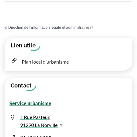
(ouverture dans un nouvel
©
Direction de l’information légale et administrative
Informations complémentaires
Lien utile
Plan local d’urbanisme
Contact
Service urbanisme
1 Rue Pasteur,
(ouverture dans un nouvel onglet)
91290 La Norville