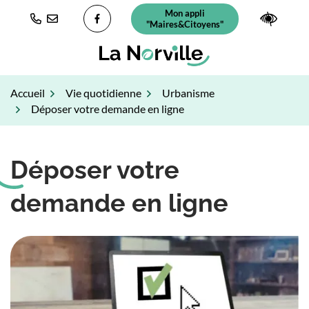
Gestion des traceurs
Aller
Mon appli
(ouverture dans un nouvel ongl
Paramè
au
"Maires&Citoyens"
Lien vers le compte Facebook
contenu
Accueil
Vie quotidienne
Urbanisme
Déposer votre demande en ligne
Déposer votre
demande en ligne