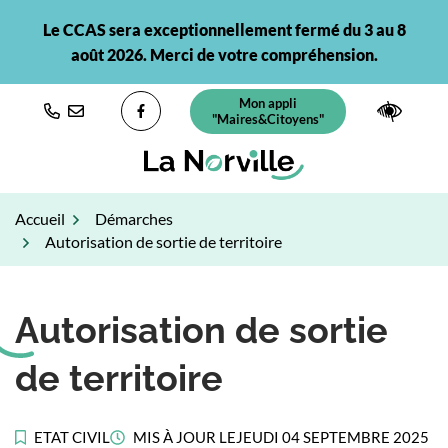
Gestion des traceurs
Aller
Le CCAS sera exceptionnellement fermé du 3 au 8
au
août 2026. Merci de votre compréhension.
contenu
Mon appli
(ouverture dans un nouvel ongl
Paramè
"Maires&Citoyens"
Lien vers le compte Facebook
Accueil
Démarches
Autorisation de sortie de territoire
Autorisation de sortie
de territoire
ETAT CIVIL
MIS À JOUR LE
JEUDI 04 SEPTEMBRE 2025