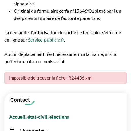
signataire.
Original du formulaire cerfa n°15646*01 signé par l’un
des parents titulaire de l’autorité parentale.
La demande d’autorisation de sortie de territoire s’effectue
(ouverture dans un nouvel onglet)
en ligne sur
Service-public
.fr
.
Aucun déplacement n’est nécessaire, ni à la mairie, ni à la
préfecture, ni au commissariat.
Impossible de trouver la fiche : R24436.xml
Informations complémentaires
Contact
Accueil, état-civil, élections
1 Rue Pasteur,