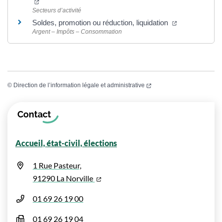
(ouverture dans un nouvel onglet)
Secteurs d’activité
(ouverture da
Soldes, promotion ou réduction, liquidation
Argent – Impôts – Consommation
(ouverture dans un nouvel
©
Direction de l’information légale et administrative
Informations complémentaires
Contact
Accueil, état-civil, élections
1 Rue Pasteur,
(ouverture dans un nouvel onglet)
91290 La Norville
01 69 26 19 00
01 69 26 19 04