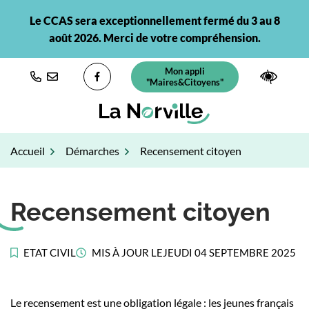
Gestion des traceurs
Aller
Le CCAS sera exceptionnellement fermé du 3 au 8
au
août 2026. Merci de votre compréhension.
contenu
Mon appli
(ouverture dans un nouvel ongl
Paramè
"Maires&Citoyens"
Lien vers le compte Facebook
Accueil
Démarches
Recensement citoyen
Recensement citoyen
ETAT CIVIL
MIS À JOUR LE
JEUDI 04 SEPTEMBRE 2025
Le recensement est une obligation légale : les jeunes français