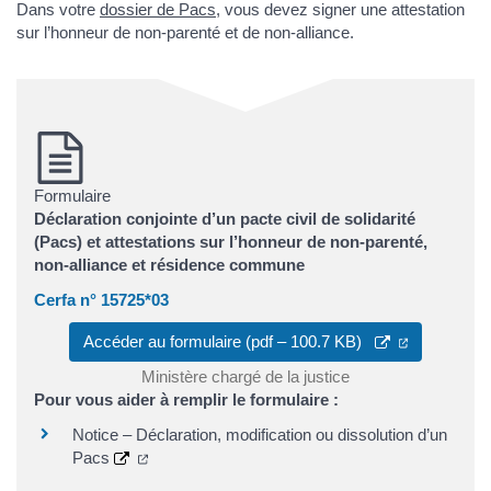
Dans votre
dossier de Pacs
, vous devez signer une attestation
sur l’honneur de non-parenté et de non-alliance.
Formulaire
Déclaration conjointe d’un pacte civil de solidarité
(Pacs) et attestations sur l’honneur de non-parenté,
non-alliance et résidence commune
Cerfa n° 15725*03
(ouverture 
Accéder au formulaire (pdf – 100.7 KB)
Ministère chargé de la justice
Pour vous aider à remplir le formulaire :
Notice – Déclaration, modification ou dissolution d’un
(ouverture dans un nouvel onglet)
Pacs