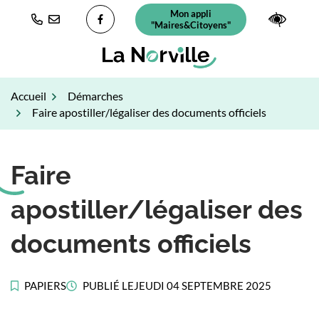
Gestion des traceurs
Aller
Mon appli
(ouverture dans un nouvel ongl
Paramè
au
"Maires&Citoyens"
Lien vers le compte Facebook
contenu
Accueil
Démarches
Faire apostiller/légaliser des documents officiels
Faire
apostiller/légaliser des
documents officiels
PAPIERS
PUBLIÉ LE
JEUDI 04 SEPTEMBRE 2025