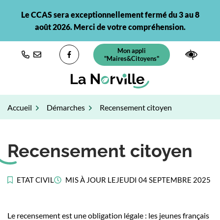
Gestion des traceurs
Aller
Le CCAS sera exceptionnellement fermé du 3 au 8
au
août 2026. Merci de votre compréhension.
contenu
Mon appli
(ouverture dans un nouvel ongl
Paramè
"Maires&Citoyens"
Lien vers le compte Facebook
Accueil
Démarches
Recensement citoyen
Recensement citoyen
ETAT CIVIL
MIS À JOUR LE
JEUDI 04 SEPTEMBRE 2025
Le recensement est une obligation légale : les jeunes français