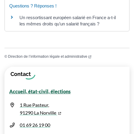
Questions ? Réponses !
Un ressortissant européen salarié en France a-t-il
les mêmes droits qu’un salarié français ?
(ouverture dans un nouvel
©
Direction de l’information légale et administrative
Informations complémentaires
Contact
Accueil, état-civil, élections
1 Rue Pasteur,
(ouverture dans un nouvel onglet)
91290 La Norville
01 69 26 19 00