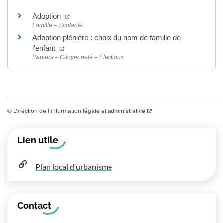
(ouverture dans un nouvel onglet)
Adoption
Famille – Scolarité
Adoption plénière : choix du nom de famille de
(ouverture dans un nouvel onglet)
l’enfant
Papiers – Citoyenneté – Élections
(ouverture dans un nouvel
©
Direction de l’information légale et administrative
Informations complémentaires
Lien utile
Plan local d’urbanisme
Contact