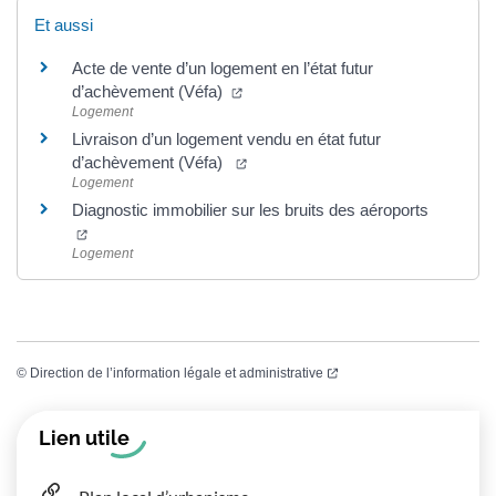
Et aussi
Acte de vente d’un logement en l’état futur
(ouverture dans un nouvel onglet)
d’achèvement (Véfa)
Logement
Livraison d’un logement vendu en état futur
(ouverture dans un nouvel onglet)
d’achèvement (Véfa)
Logement
Diagnostic immobilier sur les bruits des aéroports
(ouverture dans un nouvel onglet)
Logement
(ouverture dans un nouvel
©
Direction de l’information légale et administrative
Informations complémentaires
Lien utile